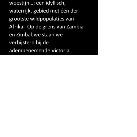
woestijn…: een idyllisch,
waterrijk, gebied met één der
grootste wildpopulaties van
Afrika. Op de grens van Zambia
en Zimbabwe staan we
verbijsterd bij de
adembenemende Victoria
watervallen, 1,7 km breed, 100 m
diep en het 2de grootste
watervallencomplex ter wereld.
Het einde van een onvergetelijke
tocht doorheen een afwisselend
en opwindend Zwart Afrika.
DRUK HIER: gedetailleerd programma van de reportage zoal