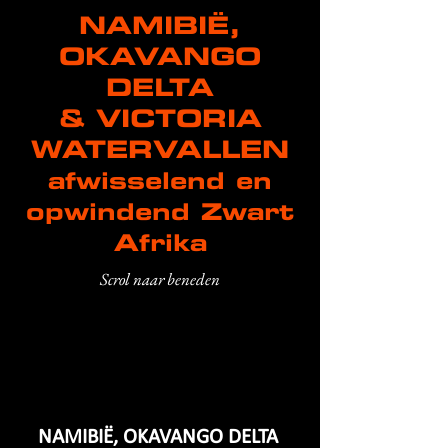
NAMIBIË,
OKAVANGO
DELTA
& VICTORIA
WATERVALLEN
afwisselend en
opwindend Zwart
Afrika
Scrol naar beneden
NAMIBIË,
OKAVANGO DELTA