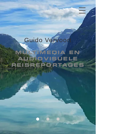
Guido Vervoort
MULTIMEDIA E
N
AUDIOVISUELE
REISREPORTAGES